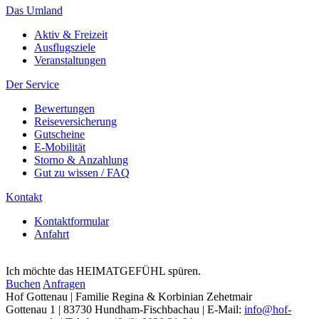
Das Umland
Aktiv & Freizeit
Ausflugsziele
Veranstaltungen
Der Service
Bewertungen
Reiseversicherung
Gutscheine
E-Mobilität
Storno & Anzahlung
Gut zu wissen / FAQ
Kontakt
Kontaktformular
Anfahrt
Ich möchte das HEIMATGEFÜHL spüren.
Buchen
Anfragen
Hof Gottenau | Familie Regina & Korbinian Zehetmair
Gottenau 1 | 83730 Hundham-Fischbachau | E-Mail:
info@hof-