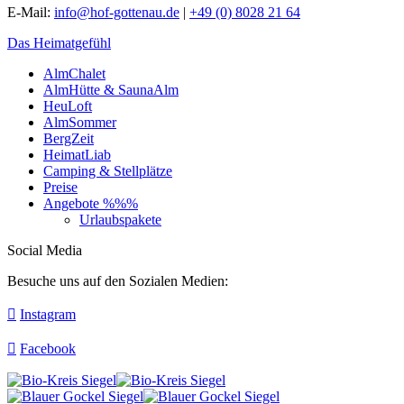
E-Mail:
info@hof-gottenau.de
|
+49 (0) 8028 21 64
Das Heimatgefühl
AlmChalet
AlmHütte & SaunaAlm
HeuLoft
AlmSommer
BergZeit
HeimatLiab
Camping & Stellplätze
Preise
Angebote %%%
Urlaubspakete
Social Media
Besuche uns auf den Sozialen Medien:
Instagram
Facebook