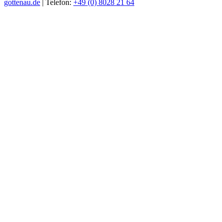
gottenau.de
| Telefon:
+49 (0) 8028 21 64