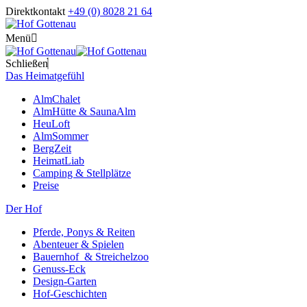
Direktkontakt
+49 (0) 8028 21 64
Menü
Schließen
Das Heimatgefühl
AlmChalet
AlmHütte & SaunaAlm
HeuLoft
AlmSommer
BergZeit
HeimatLiab
Camping & Stellplätze
Preise
Der Hof
Pferde, Ponys & Reiten
Abenteuer & Spielen
Bauernhof & Streichelzoo
Genuss-Eck
Design-Garten
Hof-Geschichten