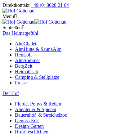
Direktkontakt
+49 (0) 8028 21 64
Menü
Schließen
Das Heimatgefühl
AlmChalet
AlmHütte & SaunaAlm
HeuLoft
AlmSommer
BergZeit
HeimatLiab
Camping & Stellplätze
Preise
Der Hof
Pferde, Ponys & Reiten
Abenteuer & Spielen
Bauernhof & Streichelzoo
Genuss-Eck
Design-Garten
Hof-Geschichten