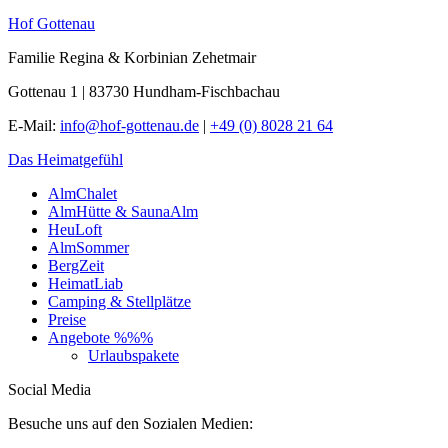
Hof Gottenau
Familie Regina & Korbinian Zehetmair
Gottenau 1 | 83730 Hundham-Fischbachau
E-Mail:
info@hof-gottenau.de
|
+49 (0) 8028 21 64
Das Heimatgefühl
AlmChalet
AlmHütte & SaunaAlm
HeuLoft
AlmSommer
BergZeit
HeimatLiab
Camping & Stellplätze
Preise
Angebote %%%
Urlaubspakete
Social Media
Besuche uns auf den Sozialen Medien: