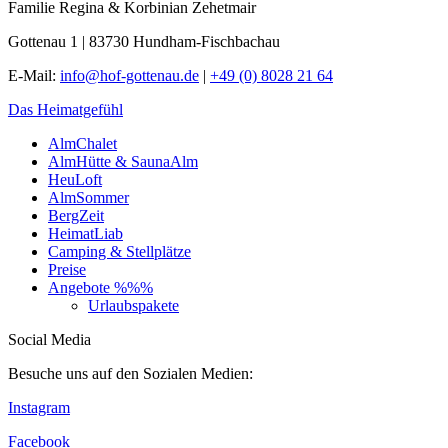
Familie Regina & Korbinian Zehetmair
Gottenau 1 | 83730 Hundham-Fischbachau
E-Mail:
info@hof-gottenau.de
|
+49 (0) 8028 21 64
Das Heimatgefühl
AlmChalet
AlmHütte & SaunaAlm
HeuLoft
AlmSommer
BergZeit
HeimatLiab
Camping & Stellplätze
Preise
Angebote %%%
Urlaubspakete
Social Media
Besuche uns auf den Sozialen Medien:
Instagram
Facebook