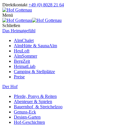
Direktkontakt
+49 (0) 8028 21 64
Menü
Schließen
Das Heimatgefühl
AlmChalet
AlmHütte & SaunaAlm
HeuLoft
AlmSommer
BergZeit
HeimatLiab
Camping & Stellplätze
Preise
Der Hof
Pferde, Ponys & Reiten
Abenteuer & Spielen
Bauernhof & Streichelzoo
Genuss-Eck
Design-Garten
Hof-Geschichten